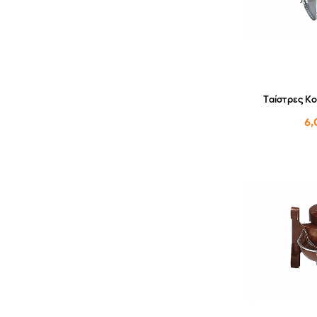
Ταίστρες Κο
6,