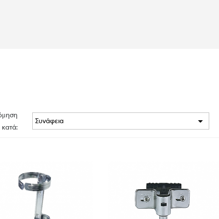
όμηση

Συνάφεια
κατά: